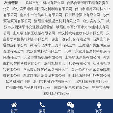
友情链接：
凤城市劲牛机械有限公司
合肥合新照明工程有限责任
公司
哈尔滨天顺保温防腐材料制造有限公司
佛山市顺德区建林木业
有限公司
南京中卡智能科技有限公司
四川洪德酒业有限公司
苏州
泵达泵阀有限公司
洛阳恒泰混凝土切割有限公司
哈尔滨冷冻厂
武
汉市东西湖军伟交通设施经营部
峨眉山市百分百水力节能科技有限
公司
山东瑞诺液压机械有限公司
武汉博欧特生物科技有限公司
永
嘉县联泰集装箱封条有限公司
佛山市达安门窗有限公司
石家庄市神
通塑业有限公司
慈溪市七劲木工刀具有限公司
上海迎新美源供应链
管理有限公司
武汉智城科技有限公司
天津市东宝升金属材料贸易有
限责任公司
巩义市世昌机械有限公司
上海飘逸涂装有限公司
深圳
市芯颖智控科技有限公司
深圳旭旭升会计服务有限公司
江苏南铝电
气有限公司
孝感市百霖优尚家居有限公司
苏州佰尚舒适家居系统集
成有限公司
湖北红旗建设集团有限公司
浙江经纬彩色印务有限公司
饮料机械产业网
深圳市科虹通信有限公司
山东利蒙药业有限公司
广州市倍得电子科技有限公司
南京中纳电气有限公司
宁波市甬安
海绵制品有限公司
首页
拨号
微信
联系