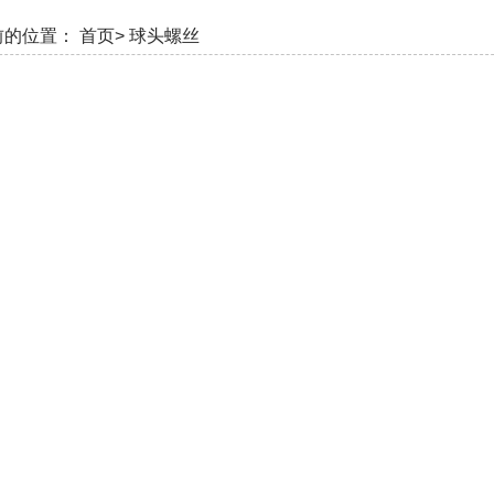
前的位置：
首页>
球头螺丝