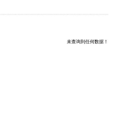
未查询到任何数据！