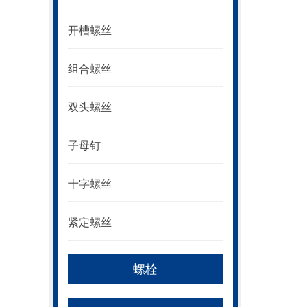
开槽螺丝
组合螺丝
双头螺丝
子母钉
十字螺丝
紧定螺丝
螺栓