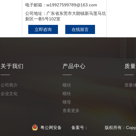
设备金具_电缆金具_输配
电子邮箱：w19927599789@163.com
电设备_工业控制电气设备
公司地址：广东省东莞市大朗镇新马莲马坑
新区一巷5号102室
_机电一体化设备_补偿设
立即咨询
在线留言
备
关于我们
产品中心
质量
公司简介
螺丝
质量
企业文化
螺栓
螺母
查看更多
粤公网安备
备案号： 版权所有：Copyright © 20