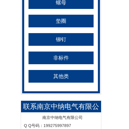
螺母
垫圈
铆钉
非标件
其他类
联系南京中纳电气有限公
司_电站金具_变电金具_
南京中纳电气有限公司
Q Q号码：199275997897