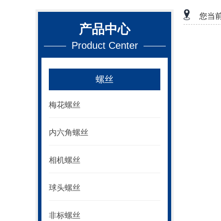
您当
产品中心
Product Center
螺丝
梅花螺丝
内六角螺丝
相机螺丝
球头螺丝
非标螺丝