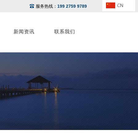
服务热线：
199 2759 9789
新闻资讯
联系我们