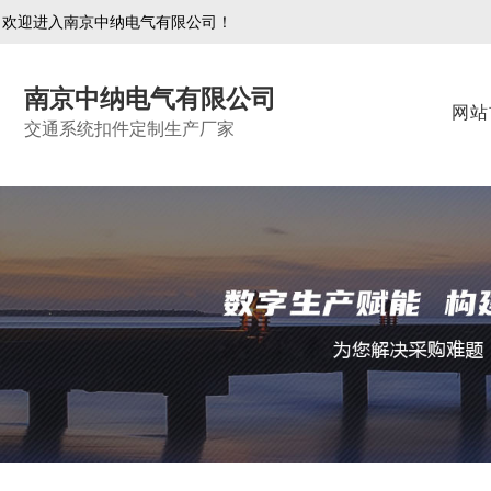
欢迎进入南京中纳电气有限公司！
南京中纳电气有限公司
网站
交通系统扣件定制生产厂家