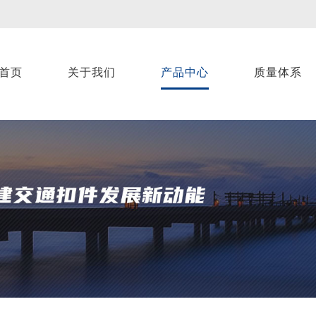
首页
关于我们
产品中心
质量体系