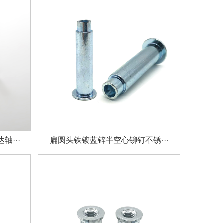
···
扁圆头铁镀蓝锌半空心铆钉不锈···