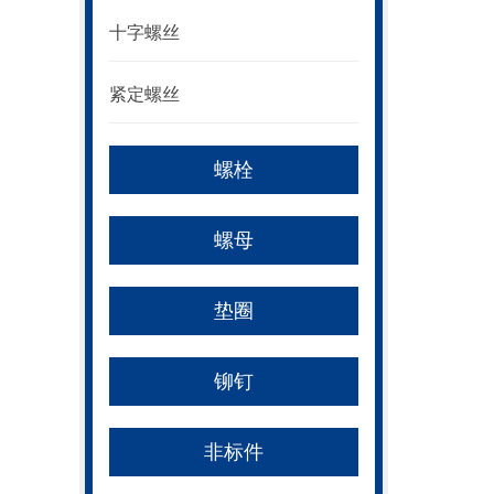
十字螺丝
紧定螺丝
螺栓
螺母
垫圈
铆钉
非标件