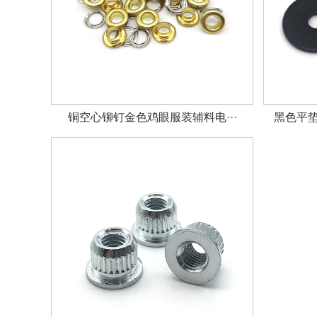
铜空心铆钉金色鸡眼服装辅料电···
黑色平垫圈