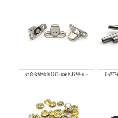
锌合金镀镍旋转纽扣箱包拧锁扣···
非标不锈