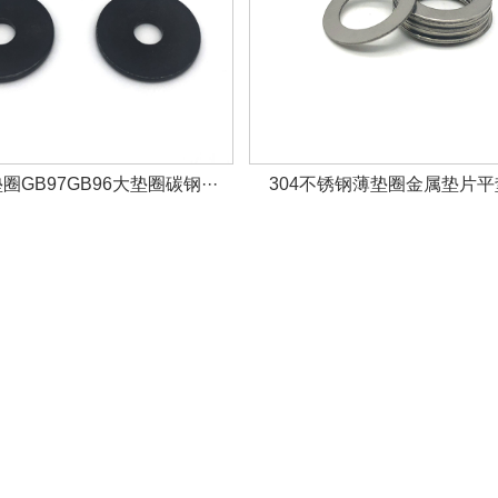
GB97GB96大垫圈碳钢···
304不锈钢薄垫圈金属垫片平垫