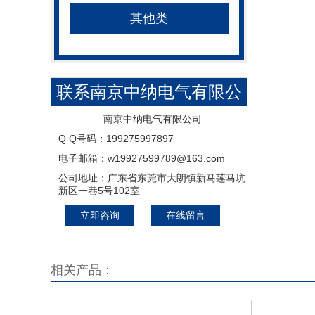
其他类
联系南京中纳电气有限公
司_电站金具_变电金具_
南京中纳电气有限公司
Q Q号码：199275997897
设备金具_电缆金具_输配
电子邮箱：w19927599789@163.com
电设备_工业控制电气设备
公司地址：广东省东莞市大朗镇新马莲马坑
新区一巷5号102室
_机电一体化设备_补偿设
立即咨询
在线留言
备
相关产品：