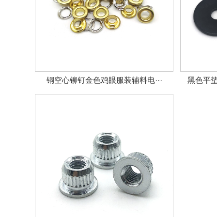
铜空心铆钉金色鸡眼服装辅料电···
黑色平垫圈