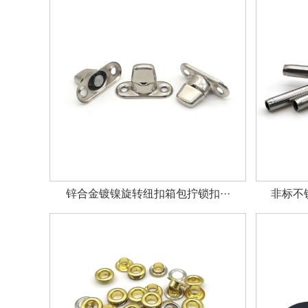
锌合金镀镍旋转纽扣箱包拧锁扣···
非标不锈