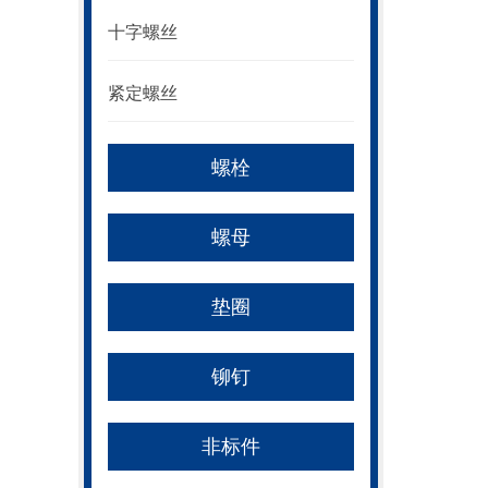
十字螺丝
紧定螺丝
螺栓
螺母
垫圈
铆钉
非标件