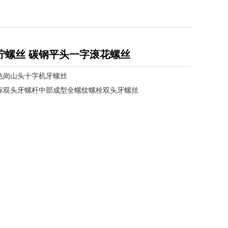
拧螺丝 碳钢平头一字滚花螺丝
色岗山头十字机牙螺丝
标双头牙螺杆中部成型全螺纹螺栓双头牙螺丝