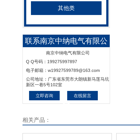
其他类
联系南京中纳电气有限公
司_电站金具_变电金具_
南京中纳电气有限公司
Q Q号码：199275997897
设备金具_电缆金具_输配
电子邮箱：w19927599789@163.com
电设备_工业控制电气设备
公司地址：广东省东莞市大朗镇新马莲马坑
新区一巷5号102室
_机电一体化设备_补偿设
立即咨询
在线留言
备
相关产品：