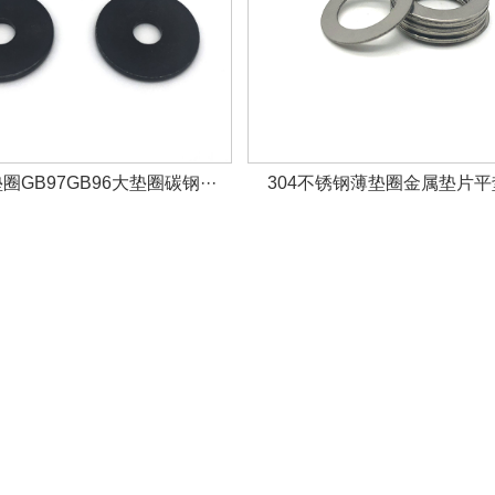
GB97GB96大垫圈碳钢···
304不锈钢薄垫圈金属垫片平垫