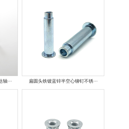
···
扁圆头铁镀蓝锌半空心铆钉不锈···