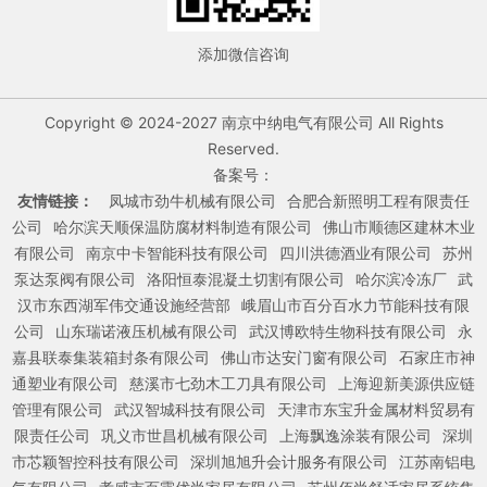
添加微信咨询
Copyright © 2024-2027 南京中纳电气有限公司 All Rights
Reserved.
备案号：
友情链接：
凤城市劲牛机械有限公司
合肥合新照明工程有限责任
公司
哈尔滨天顺保温防腐材料制造有限公司
佛山市顺德区建林木业
有限公司
南京中卡智能科技有限公司
四川洪德酒业有限公司
苏州
泵达泵阀有限公司
洛阳恒泰混凝土切割有限公司
哈尔滨冷冻厂
武
汉市东西湖军伟交通设施经营部
峨眉山市百分百水力节能科技有限
公司
山东瑞诺液压机械有限公司
武汉博欧特生物科技有限公司
永
嘉县联泰集装箱封条有限公司
佛山市达安门窗有限公司
石家庄市神
通塑业有限公司
慈溪市七劲木工刀具有限公司
上海迎新美源供应链
管理有限公司
武汉智城科技有限公司
天津市东宝升金属材料贸易有
限责任公司
巩义市世昌机械有限公司
上海飘逸涂装有限公司
深圳
市芯颖智控科技有限公司
深圳旭旭升会计服务有限公司
江苏南铝电